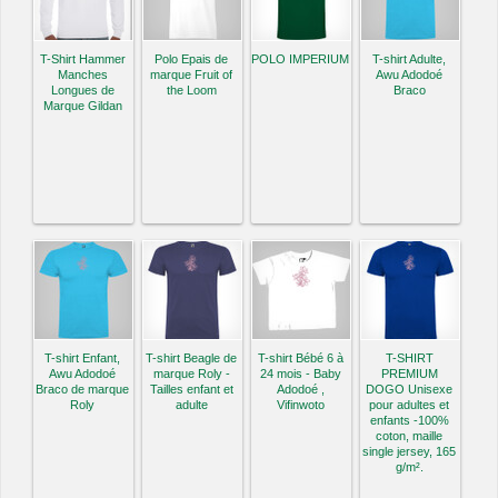
T-Shirt Hammer
Polo Epais de
POLO IMPERIUM
T-shirt Adulte,
Manches
marque Fruit of
Awu Adodoé
Longues de
the Loom
Braco
Marque Gildan
T-shirt Enfant,
T-shirt Beagle de
T-shirt Bébé 6 à
T-SHIRT
Awu Adodoé
marque Roly -
24 mois - Baby
PREMIUM
Braco de marque
Tailles enfant et
Adodoé ,
DOGO Unisexe
Roly
adulte
Vifinwoto
pour adultes et
enfants -100%
coton, maille
single jersey, 165
g/m².