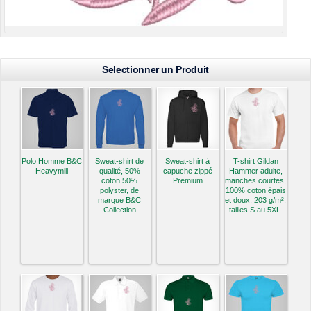
Selectionner un Produit
Polo Homme B&C
Sweat-shirt de
Sweat-shirt à
T-shirt Gildan
Heavymill
qualité, 50%
capuche zippé
Hammer adulte,
coton 50%
Premium
manches courtes,
polyster, de
100% coton épais
marque B&C
et doux, 203 g/m²,
Collection
tailles S au 5XL.