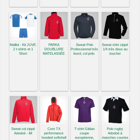
Maillot - Kit JUVE:
PARKA
Sweat-Polo
Sweat-shirt zippé
2 t-shirts et 1
DOUBLURE
Professionnel très
1/4 très doux au
Short
MATELASSÉE
lourd, col polo.
toucher
Sweat col zippé
Core TX
T-shirt Gildan
Polo rugby
Adodoé - iM
performance
coupe
Adodoé à
hooded softshell
européenne,
manches courtes