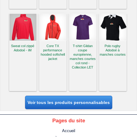
Sweat col zippé
Core TX
T-shirt Gildan
Polo rugby
Adodoé - iM
performance
coupe
Adodoé à
hooded softshell
européenne,
manches courtes
jacket
manches courtes
col rond -
Collection LET
Voir tous les produits personnalisables
Pages du site
Accueil