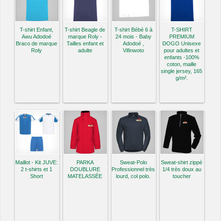
T-shirt Enfant,
T-shirt Beagle de
T-shirt Bébé 6 à
T-SHIRT
Awu Adodoé
marque Roly -
24 mois - Baby
PREMIUM
Braco de marque
Tailles enfant et
Adodoé ,
DOGO Unisexe
Roly
adulte
Vifinwoto
pour adultes et
enfants -100%
coton, maille
single jersey, 165
g/m².
Maillot - Kit JUVE:
PARKA
Sweat-Polo
Sweat-shirt zippé
2 t-shirts et 1
DOUBLURE
Professionnel très
1/4 très doux au
Short
MATELASSÉE
lourd, col polo.
toucher