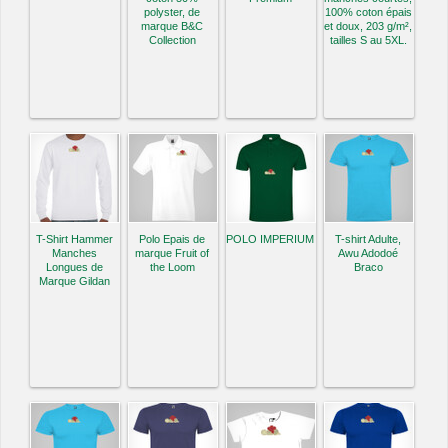
polyster, de
100% coton épais
marque B&C
et doux, 203 g/m²,
Collection
tailles S au 5XL.
T-Shirt Hammer
Polo Epais de
POLO IMPERIUM
T-shirt Adulte,
Manches
marque Fruit of
Awu Adodoé
Longues de
the Loom
Braco
Marque Gildan