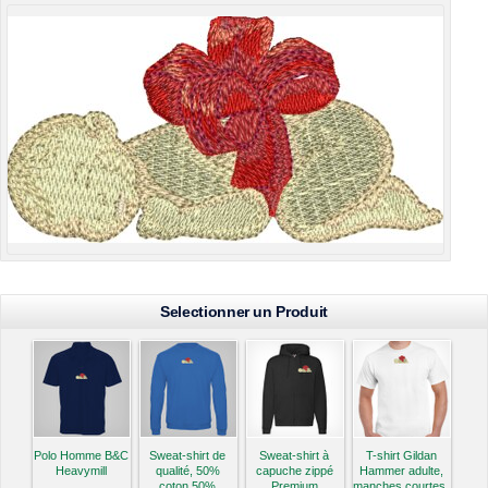
Selectionner un Produit
Polo Homme B&C
Sweat-shirt de
Sweat-shirt à
T-shirt Gildan
Heavymill
qualité, 50%
capuche zippé
Hammer adulte,
coton 50%
Premium
manches courtes,