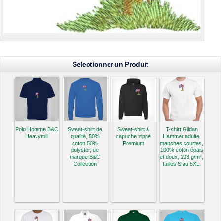
Selectionner un Produit
Polo Homme B&C
Sweat-shirt de
Sweat-shirt à
T-shirt Gildan
Heavymill
qualité, 50%
capuche zippé
Hammer adulte,
coton 50%
Premium
manches courtes,
polyster, de
100% coton épais
marque B&C
et doux, 203 g/m²,
Collection
tailles S au 5XL.