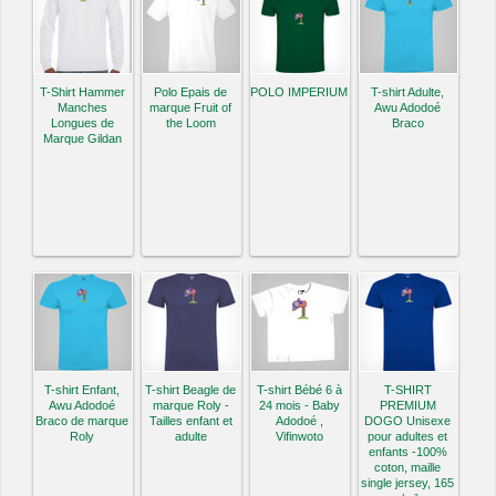
T-Shirt Hammer
Polo Epais de
POLO IMPERIUM
T-shirt Adulte,
Manches
marque Fruit of
Awu Adodoé
Longues de
the Loom
Braco
Marque Gildan
T-shirt Enfant,
T-shirt Beagle de
T-shirt Bébé 6 à
T-SHIRT
Awu Adodoé
marque Roly -
24 mois - Baby
PREMIUM
Braco de marque
Tailles enfant et
Adodoé ,
DOGO Unisexe
Roly
adulte
Vifinwoto
pour adultes et
enfants -100%
coton, maille
single jersey, 165