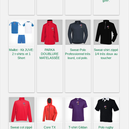
g/m².
Maillot - Kit JUVE:
PARKA
Sweat-Polo
Sweat-shirt zippé
2 t-shirts et 1
DOUBLURE
Professionnel très
1/4 très doux au
Short
MATELASSÉE
lourd, col polo.
toucher
Sweat col zippé
Core TX
T-shirt Gildan
Polo rugby