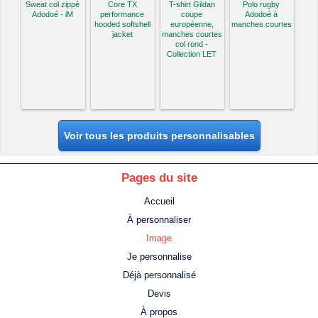
Sweat col zippé
Core TX
T-shirt Gildan
Polo rugby
Adodoé - iM
performance
coupe
Adodoé à
hooded softshell
européenne,
manches courtes
jacket
manches courtes
col rond -
Collection LET
Voir tous les produits personnalisables
Pages du site
Accueil
À personnaliser
Image
Je personnalise
Déjà personnalisé
Devis
À propos