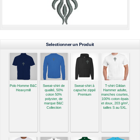
Selectionner un Produit
Polo Homme B&C
Sweat-shirt de
Sweat-shirt à
T-shirt Gildan
Heavymill
qualité, 50%
capuche zippé
Hammer adulte,
coton 50%
Premium
manches courtes,
polyster, de
100% coton épais
marque B&C
et doux, 203 g/m²,
Collection
tailles S au 5XL.