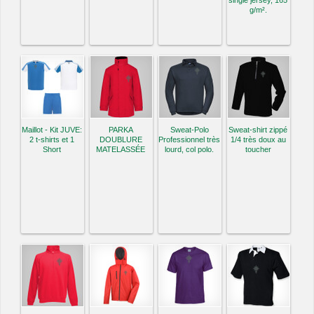
single jersey, 165
g/m².
Maillot - Kit JUVE:
PARKA
Sweat-Polo
Sweat-shirt zippé
2 t-shirts et 1
DOUBLURE
Professionnel très
1/4 très doux au
Short
MATELASSÉE
lourd, col polo.
toucher