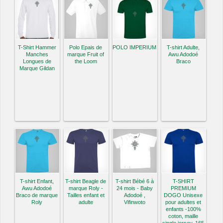
T-Shirt Hammer
Polo Epais de
POLO IMPERIUM
T-shirt Adulte,
Manches
marque Fruit of
Awu Adodoé
Longues de
the Loom
Braco
Marque Gildan
T-shirt Enfant,
T-shirt Beagle de
T-shirt Bébé 6 à
T-SHIRT
Awu Adodoé
marque Roly -
24 mois - Baby
PREMIUM
Braco de marque
Tailles enfant et
Adodoé ,
DOGO Unisexe
Roly
adulte
Vifinwoto
pour adultes et
enfants -100%
coton, maille