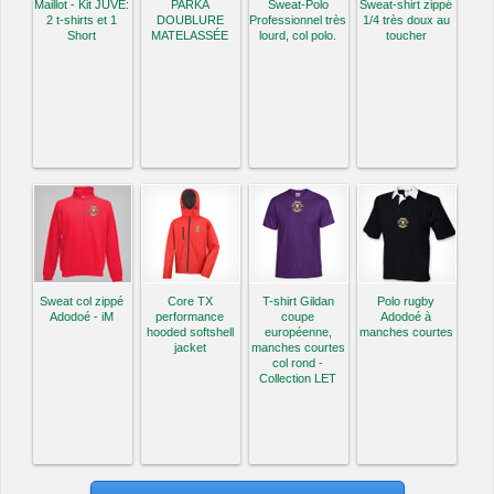
Maillot - Kit JUVE:
PARKA
Sweat-Polo
Sweat-shirt zippé
2 t-shirts et 1
DOUBLURE
Professionnel très
1/4 très doux au
Short
MATELASSÉE
lourd, col polo.
toucher
Sweat col zippé
Core TX
T-shirt Gildan
Polo rugby
Adodoé - iM
performance
coupe
Adodoé à
hooded softshell
européenne,
manches courtes
jacket
manches courtes
col rond -
Collection LET