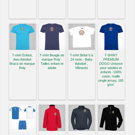
T-shirt Enfant,
T-shirt Beagle de
T-shirt Bébé 6 à
T-SHIRT
Awu Adodoé
marque Roly -
24 mois - Baby
PREMIUM
Braco de marque
Tailles enfant et
Adodoé ,
DOGO Unisexe
Roly
adulte
Vifinwoto
pour adultes et
enfants -100%
coton, maille
single jersey, 165
g/m².