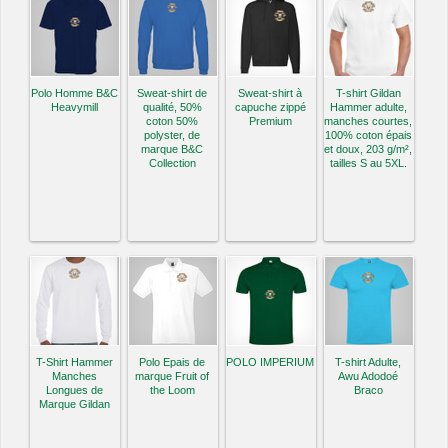
Polo Homme B&C
Sweat-shirt de
Sweat-shirt à
T-shirt Gildan
Heavymill
qualité, 50%
capuche zippé
Hammer adulte,
coton 50%
Premium
manches courtes,
polyster, de
100% coton épais
marque B&C
et doux, 203 g/m²,
Collection
tailles S au 5XL.
T-Shirt Hammer
Polo Epais de
POLO IMPERIUM
T-shirt Adulte,
Manches
marque Fruit of
Awu Adodoé
Longues de
the Loom
Braco
Marque Gildan