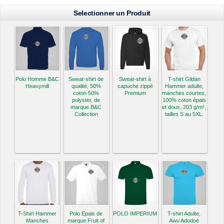
Selectionner un Produit
Polo Homme B&C
Sweat-shirt de
Sweat-shirt à
T-shirt Gildan
Heavymill
qualité, 50%
capuche zippé
Hammer adulte,
coton 50%
Premium
manches courtes,
polyster, de
100% coton épais
marque B&C
et doux, 203 g/m²,
Collection
tailles S au 5XL.
T-Shirt Hammer
Polo Epais de
POLO IMPERIUM
T-shirt Adulte,
Manches
marque Fruit of
Awu Adodoé