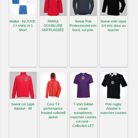
Maillot - Kit JUVE:
PARKA
Sweat-Polo
Sweat-shirt zippé
2 t-shirts et 1
DOUBLURE
Professionnel très
1/4 très doux au
Short
MATELASSÉE
lourd, col polo.
toucher
Sweat col zippé
Core TX
T-shirt Gildan
Polo rugby
Adodoé - iM
performance
coupe
Adodoé à
hooded softshell
européenne,
manches courtes
jacket
manches courtes
col rond -
Collection LET