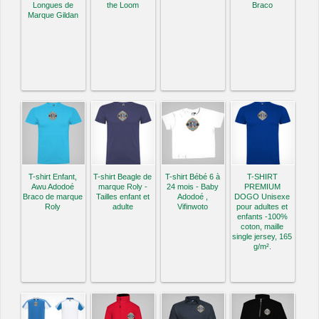
Longues de
the Loom
Braco
Marque Gildan
T-shirt Enfant,
T-shirt Beagle de
T-shirt Bébé 6 à
T-SHIRT
Awu Adodoé
marque Roly -
24 mois - Baby
PREMIUM
Braco de marque
Tailles enfant et
Adodoé ,
DOGO Unisexe
Roly
adulte
Vifinwoto
pour adultes et
enfants -100%
coton, maille
single jersey, 165
g/m².