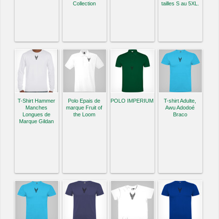
Collection
tailles S au 5XL.
T-Shirt Hammer
Polo Epais de
POLO IMPERIUM
T-shirt Adulte,
Manches
marque Fruit of
Awu Adodoé
Longues de
the Loom
Braco
Marque Gildan