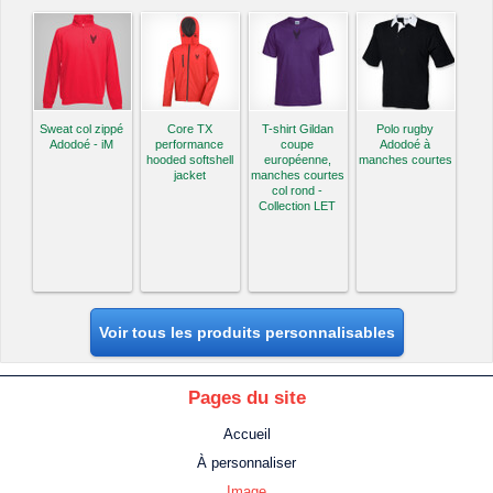
Sweat col zippé
Core TX
T-shirt Gildan
Polo rugby
Adodoé - iM
performance
coupe
Adodoé à
hooded softshell
européenne,
manches courtes
jacket
manches courtes
col rond -
Collection LET
Voir tous les produits personnalisables
Pages du site
Accueil
À personnaliser
Image