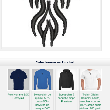
Selectionner un Produit
Polo Homme B&C
Sweat-shirt de
Sweat-shirt à
T-shirt Gildan
Heavymill
qualité, 50%
capuche zippé
Hammer adulte,
coton 50%
Premium
manches courtes,
polyster, de
100% coton épais
marque B&C
et doux, 203 g/m²,