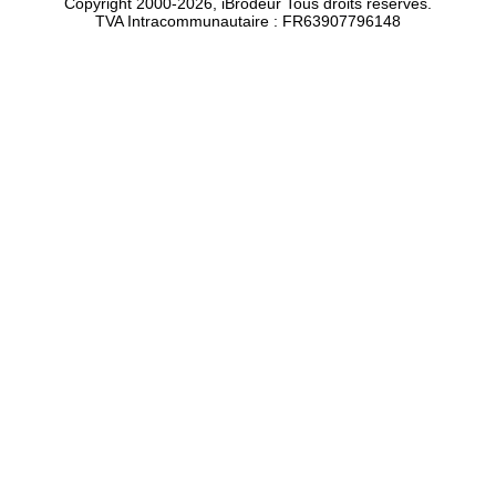
Copyright 2000-2026, iBrodeur Tous droits réservés.
TVA Intracommunautaire : FR63907796148