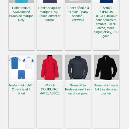
T-shirt Enfant,
T-shirt Beagle de
T-shirt Bébé 6 à
T-SHIRT
Awu Adodoé
marque Roly -
24 mois - Baby
PREMIUM
Braco de marque
Tailles enfant et
Adodoé ,
DOGO Unisexe
Roly
adulte
Vifinwoto
pour adultes et
enfants -100%
coton, maille
single jersey, 165
g/m².
Maillot - Kit JUVE:
PARKA
Sweat-Polo
Sweat-shirt zippé
2 t-shirts et 1
DOUBLURE
Professionnel très
1/4 très doux au
Short
MATELASSÉE
lourd, col polo.
toucher