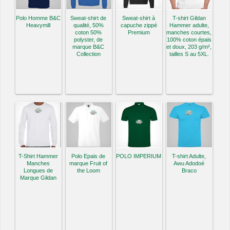
Polo Homme B&C
Sweat-shirt de
Sweat-shirt à
T-shirt Gildan
Heavymill
qualité, 50%
capuche zippé
Hammer adulte,
coton 50%
Premium
manches courtes,
polyster, de
100% coton épais
marque B&C
et doux, 203 g/m²,
Collection
tailles S au 5XL.
T-Shirt Hammer
Polo Epais de
POLO IMPERIUM
T-shirt Adulte,
Manches
marque Fruit of
Awu Adodoé
Longues de
the Loom
Braco
Marque Gildan