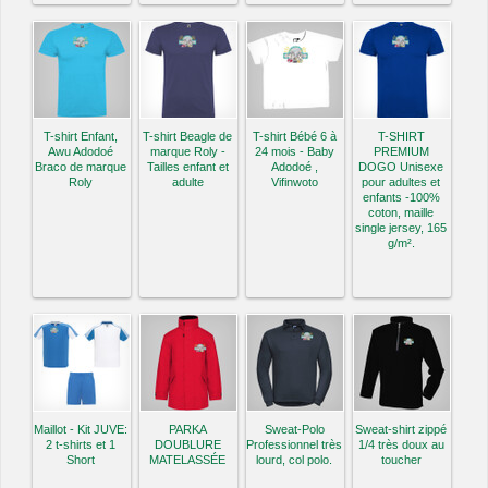
T-shirt Enfant,
T-shirt Beagle de
T-shirt Bébé 6 à
T-SHIRT
Awu Adodoé
marque Roly -
24 mois - Baby
PREMIUM
Braco de marque
Tailles enfant et
Adodoé ,
DOGO Unisexe
Roly
adulte
Vifinwoto
pour adultes et
enfants -100%
coton, maille
single jersey, 165
g/m².
Maillot - Kit JUVE:
PARKA
Sweat-Polo
Sweat-shirt zippé
2 t-shirts et 1
DOUBLURE
Professionnel très
1/4 très doux au
Short
MATELASSÉE
lourd, col polo.
toucher