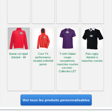
Sweat col zippé
Core TX
T-shirt Gildan
Polo rugby
Adodoé - iM
performance
coupe
Adodoé à
hooded softshell
européenne,
manches courtes
jacket
manches courtes
col rond -
Collection LET
Voir tous les produits personnalisables