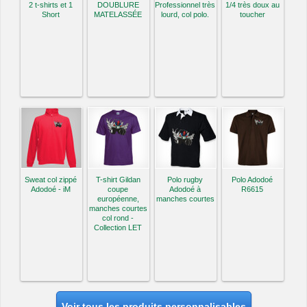
2 t-shirts et 1
DOUBLURE
Professionnel très
1/4 très doux au
Short
MATELASSÉE
lourd, col polo.
toucher
Sweat col zippé
T-shirt Gildan
Polo rugby
Polo Adodoé
Adodoé - iM
coupe
Adodoé à
R6615
européenne,
manches courtes
manches courtes
col rond -
Collection LET
Voir tous les produits personnalisables