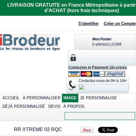
Imprimer dès
LIVRAISON GRATUITE en France Métropolitaine à partir
23,87€
*
d'ACHAT (hors frais techniques)
Sérigraphier dès
6,97€
*
S'identifier
Créer un Compte
Mon Panier
0 article(s)
|
0,00€
Connexion et Paiement Sécurisés
Polo rugby Adodoé
Polo Adodoé
à manches
R6615
courtes
Contactez-nous de 9H à 19H
Imprimer dès
Imprimer dès
32,81€
*
40,15€
*
Sérigraphier dès
ACCUEIL
À PERSONNALISER
IMAGE
JE PERSONNALISE
23,26€
*
DÉJÀ PERSONNALISÉ
DEVIS
À PROPOS
Transférer dès
view all customizable products
40,15€
*
RR XTREME 02 RQC