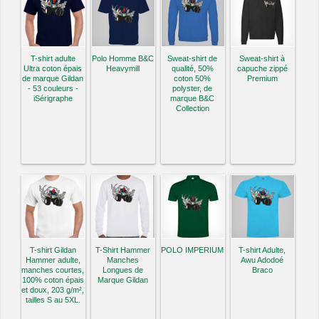
T-shirt adulte
Polo Homme B&C
Sweat-shirt de
Sweat-shirt à
Ultra coton épais
Heavymill
qualité, 50%
capuche zippé
de marque Gildan
coton 50%
Premium
- 53 couleurs -
polyster, de
iSérigraphe
marque B&C
Collection
T-shirt Gildan
T-Shirt Hammer
POLO IMPERIUM
T-shirt Adulte,
Hammer adulte,
Manches
Awu Adodoé
manches courtes,
Longues de
Braco
100% coton épais
Marque Gildan
et doux, 203 g/m²,
tailles S au 5XL.