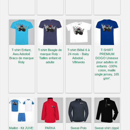
T-shirt Enfant,
T-shirt Beagle de
T-shirt Bébé 6 à
T-SHIRT
Awu Adodoé
marque Roly -
24 mois - Baby
PREMIUM
Braco de marque
Tailles enfant et
Adodoé ,
DOGO Unisexe
Roly
adulte
Vifinwoto
pour adultes et
enfants -100%
coton, maille
single jersey, 165
g/m².
Maillot - Kit JUVE:
PARKA
Sweat-Polo
Sweat-shirt zippé