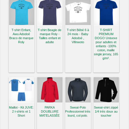
T-shirt Enfant,
T-shirt Beagle de
T-shirt Bébé 6 à
T-SHIRT
Awu Adodoé
marque Roly -
24 mois - Baby
PREMIUM
Braco de marque
Tailles enfant et
Adodoé ,
DOGO Unisexe
Roly
adulte
Vifinwoto
pour adultes et
enfants -100%
coton, maille
single jersey, 165
g/m².
Maillot - Kit JUVE:
PARKA
Sweat-Polo
Sweat-shirt zippé
2 t-shirts et 1
DOUBLURE
Professionnel très
1/4 très doux au
Short
MATELASSÉE
lourd, col polo.
toucher