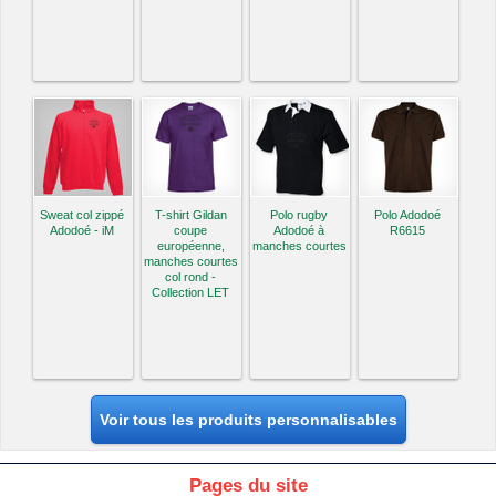
Sweat col zippé
T-shirt Gildan
Polo rugby
Polo Adodoé
Adodoé - iM
coupe
Adodoé à
R6615
européenne,
manches courtes
manches courtes
col rond -
Collection LET
Voir tous les produits personnalisables
Pages du site