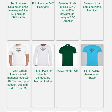
T-shirt adulte
Polo Homme B&C
Sweat-shirt de
Sweat-shirt à
Ultra coton épais
Heavymill
qualité, 50%
capuche zippé
de marque Gildan
coton 50%
Premium
- 53 couleurs -
polyster, de
iSérigraphe
marque B&C
Collection
T-shirt Gildan
T-Shirt Hammer
POLO IMPERIUM
T-shirt Adulte,
Hammer adulte,
Manches
Awu Adodoé
manches courtes,
Longues de
Braco
100% coton épais
Marque Gildan
et doux, 203 g/m²,
tailles S au 5XL.