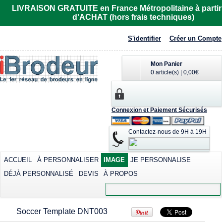
Imprimer dès
LIVRAISON GRATUITE en France Métropolitaine à partir
23,87€
*
d'ACHAT (hors frais techniques)
Sérigraphier dès
6,97€
*
S'identifier
Créer un Compte
Mon Panier
0 article(s)
|
0,00€
Connexion et Paiement Sécurisés
Polo rugby Adodoé
Polo Adodoé
à manches
R6615
courtes
Contactez-nous de 9H à 19H
Imprimer dès
Imprimer dès
32,81€
*
40,15€
*
Sérigraphier dès
ACCUEIL
À PERSONNALISER
IMAGE
JE PERSONNALISE
23,26€
*
DÉJÀ PERSONNALISÉ
DEVIS
À PROPOS
Transférer dès
view all customizable products
40,15€
*
Soccer Template DNT003