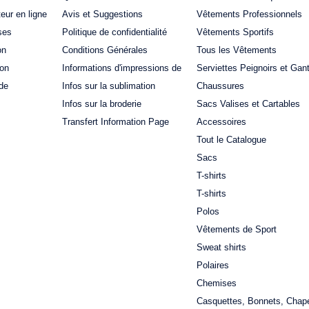
teur en ligne
Avis et Suggestions
Vêtements Professionnels
ses
Politique de confidentialité
Vêtements Sportifs
on
Conditions Générales
Tous les Vêtements
ion
Informations d'impressions de
Serviettes Peignoirs et Gan
de
Infos sur la sublimation
Chaussures
Infos sur la broderie
Sacs Valises et Cartables
Transfert Information Page
Accessoires
Tout le Catalogue
Sacs
T-shirts
T-shirts
Polos
Vêtements de Sport
Sweat shirts
Polaires
Chemises
Casquettes, Bonnets, Chap