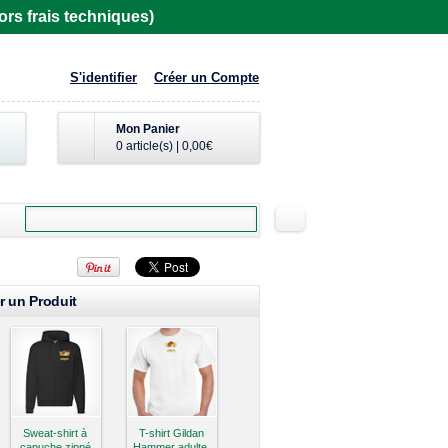
rs frais techniques)
S'identifier
Créer un Compte
Mon Panier
0 article(s)
|
0,00€
r un Produit
Sweat-shirt à
T-shirt Gildan
capuche zippé
Hammer adulte,