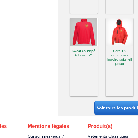
Sweat col zippé
Core TX
Adodoé - iM
performance
hooded softshell
jacket
Voir tous les produ
les
Mentions légales
Produit(s)
Qui sommes-nous ?
Vêtements Classiques