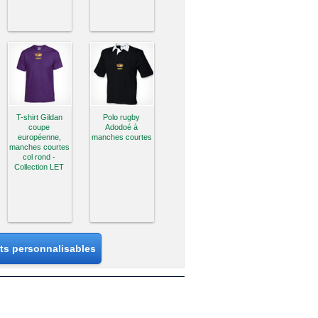
T-shirt Gildan
Polo rugby
coupe
Adodoé à
européenne,
manches courtes
manches courtes
col rond -
Collection LET
its personnalisables