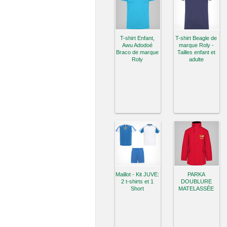
T-shirt Enfant,
T-shirt Beagle de
Awu Adodoé
marque Roly -
Braco de marque
Tailles enfant et
Roly
adulte
Maillot - Kit JUVE:
PARKA
2 t-shirts et 1
DOUBLURE
Short
MATELASSÉE