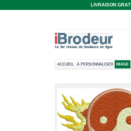
LIVRAISON GRATUIT
T-shirt Gildan
Polo rugby Adodoé
coupe
à manches
européenne,
courtes
manches courtes
Broder dès
33,66€
col rond -
*
Collection LET
Broder dès
17,38€
*
ACCUEIL
À PERSONNALISER
IMAGE
view all cust