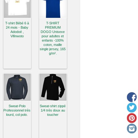
T-shirt Bébé 6 à
T-SHIRT
24 mois - Baby
PREMIUM
Adodoé ,
DOGO Unisexe
Vifinwoto
pour adultes et
enfants -100%
coton, maille
single jersey, 165
g/m².
Sweat-Polo
Sweat-shirt zippé
Professionnel très
1/4 très doux au
lourd, col polo.
toucher