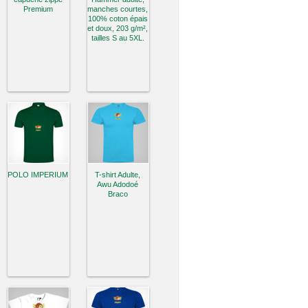
Premium
manches courtes,
100% coton épais
et doux, 203 g/m²,
tailles S au 5XL.
POLO IMPERIUM
T-shirt Adulte,
Awu Adodoé
Braco