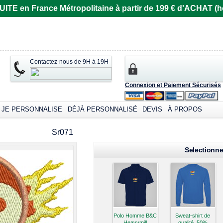
E en France Métropolitaine à partir de 199 € d'ACHAT (ho
Contactez-nous de 9H à 19H
Connexion et Paiement Sécurisés
JE PERSONNALISE
DÉJÀ PERSONNALISÉ
DEVIS
À PROPOS
omizable products
Sr071
Selectionne
Polo Homme B&C
Sweat-shirt de
Heavymill
qualité, 50%