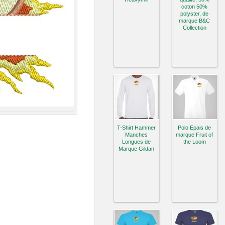
coton 50%
polyster, de
marque B&C
Collection
T-Shirt Hammer
Polo Epais de
Manches
marque Fruit of
Longues de
the Loom
Marque Gildan