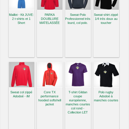
Maillot - Kit JUVE:
PARKA
Sweat-Polo
Sweat-shirt zippé
2 t-shirts et 1
DOUBLURE
Professionnel très
1/4 très doux au
Short
MATELASSÉE
lourd, col polo.
toucher
Sweat col zippé
Core TX
T-shirt Gildan
Polo rugby
Adodoé - iM
performance
coupe
Adodoé à
hooded softshell
européenne,
manches courtes
jacket
manches courtes
col rond -
Collection LET