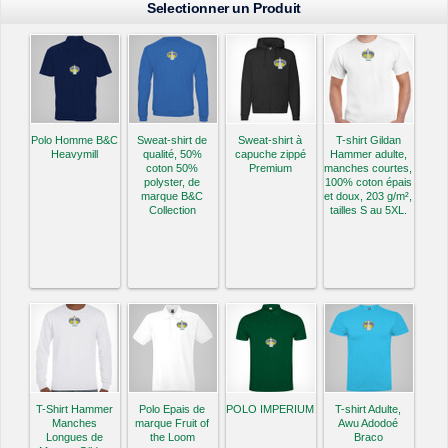
Selectionner un Produit
Polo Homme B&C
Sweat-shirt de
Sweat-shirt à
T-shirt Gildan
Heavymill
qualité, 50%
capuche zippé
Hammer adulte,
coton 50%
Premium
manches courtes,
polyster, de
100% coton épais
marque B&C
et doux, 203 g/m²,
Collection
tailles S au 5XL.
T-Shirt Hammer
Polo Epais de
POLO IMPERIUM
T-shirt Adulte,
Manches
marque Fruit of
Awu Adodoé
Longues de
the Loom
Braco