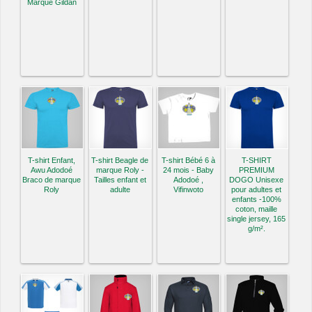
Marque Gildan
T-shirt Enfant,
T-shirt Beagle de
T-shirt Bébé 6 à
T-SHIRT
Awu Adodoé
marque Roly -
24 mois - Baby
PREMIUM
Braco de marque
Tailles enfant et
Adodoé ,
DOGO Unisexe
Roly
adulte
Vifinwoto
pour adultes et
enfants -100%
coton, maille
single jersey, 165
g/m².