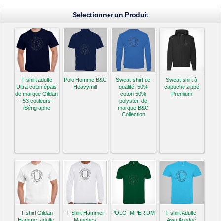
Selectionner un Produit
T-shirt adulte
Polo Homme B&C
Sweat-shirt de
Sweat-shirt à
Ultra coton épais
Heavymill
qualité, 50%
capuche zippé
de marque Gildan
coton 50%
Premium
- 53 couleurs -
polyster, de
iSérigraphe
marque B&C
Collection
T-shirt Gildan
T-Shirt Hammer
POLO IMPERIUM
T-shirt Adulte,
Hammer adulte,
Manches
Awu Adodoé