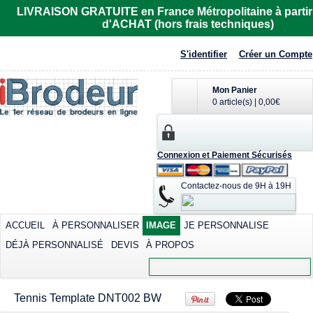
Imprimer dès
LIVRAISON GRATUITE en France Métropolitaine à partir
23,87€
*
d'ACHAT (hors frais techniques)
Sérigraphier dès
6,97€
*
S'identifier
Créer un Compte
Mon Panier
0 article(s)
|
0,00€
Connexion et Paiement Sécurisés
Polo rugby Adodoé
Polo Adodoé
à manches
R6615
courtes
Contactez-nous de 9H à 19H
Imprimer dès
Imprimer dès
32,81€
*
40,15€
*
Sérigraphier dès
ACCUEIL
À PERSONNALISER
IMAGE
JE PERSONNALISE
23,26€
*
DÉJÀ PERSONNALISÉ
DEVIS
À PROPOS
Transférer dès
view all customizable products
40,15€
*
Tennis Template DNT002 BW