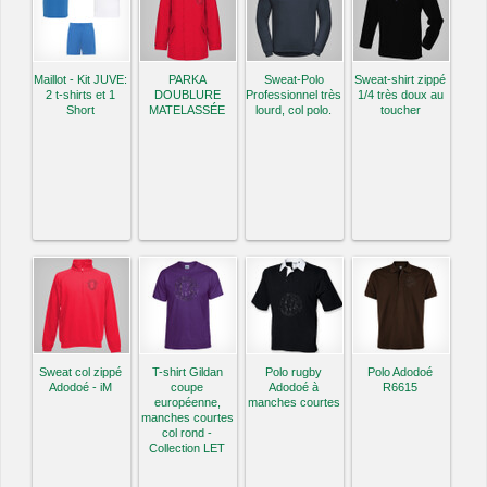
Maillot - Kit JUVE:
PARKA
Sweat-Polo
Sweat-shirt zippé
2 t-shirts et 1
DOUBLURE
Professionnel très
1/4 très doux au
Short
MATELASSÉE
lourd, col polo.
toucher
Sweat col zippé
T-shirt Gildan
Polo rugby
Polo Adodoé
Adodoé - iM
coupe
Adodoé à
R6615
européenne,
manches courtes
manches courtes
col rond -
Collection LET