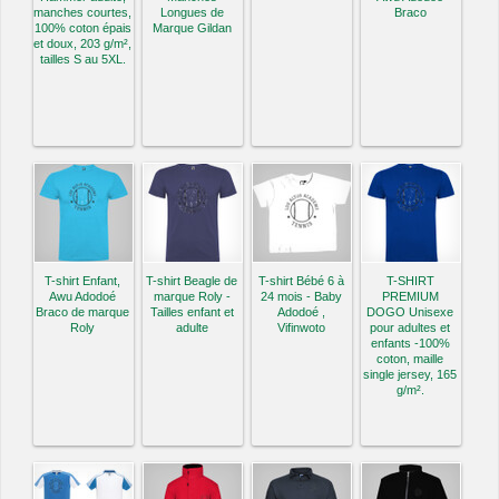
manches courtes,
Longues de
Braco
100% coton épais
Marque Gildan
et doux, 203 g/m²,
tailles S au 5XL.
T-shirt Enfant,
T-shirt Beagle de
T-shirt Bébé 6 à
T-SHIRT
Awu Adodoé
marque Roly -
24 mois - Baby
PREMIUM
Braco de marque
Tailles enfant et
Adodoé ,
DOGO Unisexe
Roly
adulte
Vifinwoto
pour adultes et
enfants -100%
coton, maille
single jersey, 165
g/m².