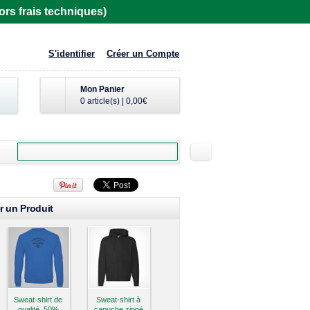
rs frais techniques)
S'identifier
Créer un Compte
Mon Panier
0 article(s)
|
0,00€
r un Produit
Sweat-shirt de
Sweat-shirt à
qualité, 50%
capuche zippé