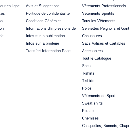
teur en ligne
Avis et Suggestions
Vêtements Professionnels
ses
Politique de confidentialité
Vêtements Sportifs
on
Conditions Générales
Tous les Vêtements
ion
Informations d'impressions de
Serviettes Peignoirs et Gan
de
Infos sur la sublimation
Chaussures
Infos sur la broderie
Sacs Valises et Cartables
Transfert Information Page
Accessoires
Tout le Catalogue
Sacs
T-shirts
T-shirts
Polos
Vêtements de Sport
Sweat shirts
Polaires
Chemises
Casquettes, Bonnets, Chap