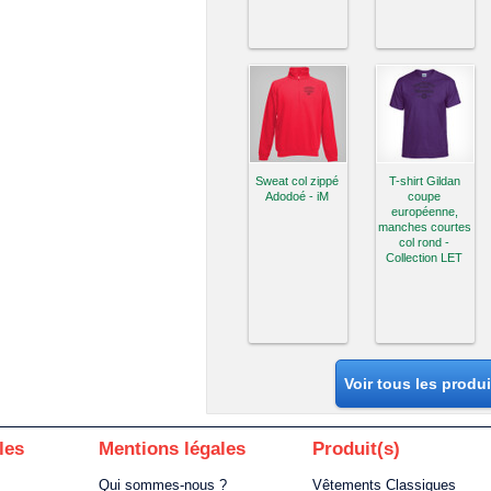
Sweat col zippé
T-shirt Gildan
Adodoé - iM
coupe
européenne,
manches courtes
col rond -
Collection LET
Voir tous les produ
les
Mentions légales
Produit(s)
Qui sommes-nous ?
Vêtements Classiques