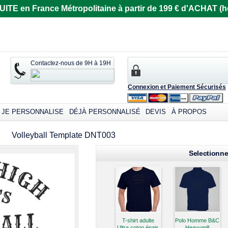
E en France Métropolitaine à partir de 199 € d'ACHAT (ho
Contactez-nous de 9H à 19H
Connexion et Paiement Sécurisés
omizable products
JE PERSONNALISE
DÉJÀ PERSONNALISÉ
DEVIS
À PROPOS
Volleyball Template DNT003
Selectionne
T-shirt adulte
Polo Homme B&C
Ultra coton épais
Heavymill