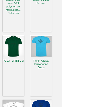
coton 50%
Premium
polyster, de
marque B&C
Collection
POLO IMPERIUM
T-shirt Adulte,
Awu Adodoé
Braco