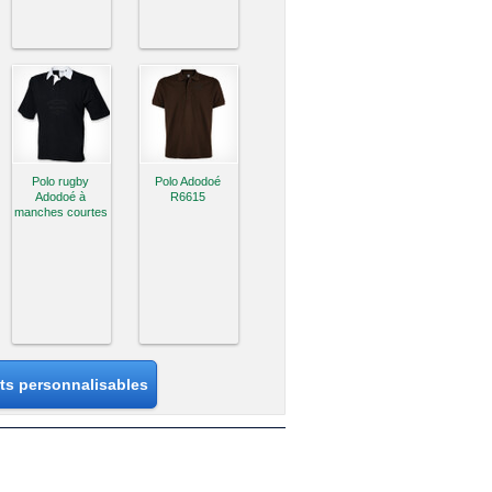
Polo rugby
Polo Adodoé
Adodoé à
R6615
manches courtes
its personnalisables