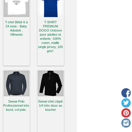
T-shirt Bébé 6 à
T-SHIRT
24 mois - Baby
PREMIUM
Adodoé ,
DOGO Unisexe
Vifinwoto
pour adultes et
enfants -100%
coton, maille
single jersey, 165
g/m².
Sweat-Polo
Sweat-shirt zippé
Professionnel très
1/4 très doux au
lourd, col polo.
toucher