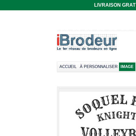
LIVRAISON GRATUIT
Polo rugby Adodoé
Polo Adodoé
à manches
R6615
courtes
Imprimer dès
Imprimer dès
32,81€
*
40,15€
*
Sérigraphier dès
23,26€
*
Transférer dès
view all cust
40,15€
*
ACCUEIL
À PERSONNALISER
IMAGE