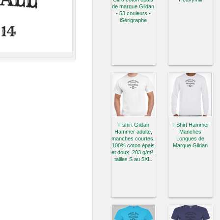
de marque Gildan
- 53 couleurs -
iSérigraphe
T-shirt Gildan
T-Shirt Hammer
Hammer adulte,
Manches
manches courtes,
Longues de
100% coton épais
Marque Gildan
et doux, 203 g/m²,
tailles S au 5XL.