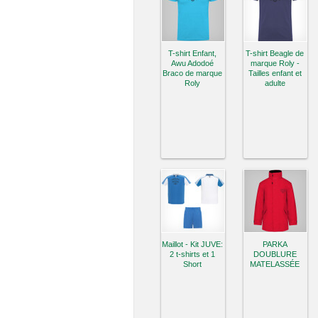
T-shirt Enfant,
T-shirt Beagle de
Awu Adodoé
marque Roly -
Braco de marque
Tailles enfant et
Roly
adulte
Maillot - Kit JUVE:
PARKA
2 t-shirts et 1
DOUBLURE
Short
MATELASSÉE