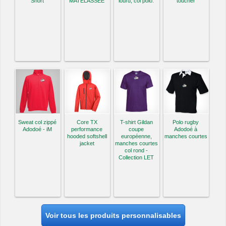
Short
MATELASSÉE
lourd, col polo.
toucher
Sweat col zippé
Core TX
T-shirt Gildan
Polo rugby
Adodoé - iM
performance
coupe
Adodoé à
hooded softshell
européenne,
manches courtes
jacket
manches courtes
col rond -
Collection LET
Voir tous les produits personnalisables