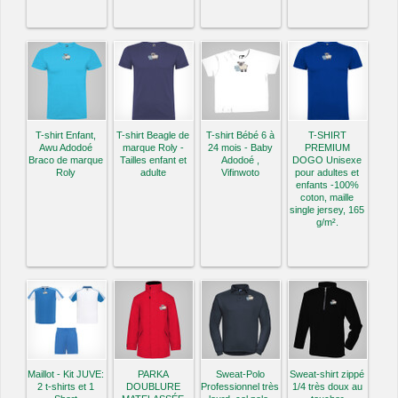
T-shirt Enfant,
T-shirt Beagle de
T-shirt Bébé 6 à
T-SHIRT
Awu Adodoé
marque Roly -
24 mois - Baby
PREMIUM
Braco de marque
Tailles enfant et
Adodoé ,
DOGO Unisexe
Roly
adulte
Vifinwoto
pour adultes et
enfants -100%
coton, maille
single jersey, 165
g/m².
Maillot - Kit JUVE:
PARKA
Sweat-Polo
Sweat-shirt zippé
2 t-shirts et 1
DOUBLURE
Professionnel très
1/4 très doux au