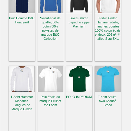
Polo Homme B&C
Sweat-shirt de
Sweat-shirt à
T-shirt Gildan
Heavymill
qualité, 50%
capuche zippé
Hammer adulte,
coton 50%
Premium
manches courtes,
polyster, de
100% coton épais
marque B&C
et doux, 203 g/m²,
Collection
tailles S au 5XL.
T-Shirt Hammer
Polo Epais de
POLO IMPERIUM
T-shirt Adulte,
Manches
marque Fruit of
Awu Adodoé
Longues de
the Loom
Braco
Marque Gildan