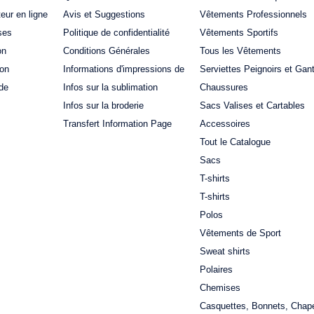
teur en ligne
Avis et Suggestions
Vêtements Professionnels
ses
Politique de confidentialité
Vêtements Sportifs
on
Conditions Générales
Tous les Vêtements
ion
Informations d'impressions de
Serviettes Peignoirs et Gan
de
Infos sur la sublimation
Chaussures
Infos sur la broderie
Sacs Valises et Cartables
Transfert Information Page
Accessoires
Tout le Catalogue
Sacs
T-shirts
T-shirts
Polos
Vêtements de Sport
Sweat shirts
Polaires
Chemises
Casquettes, Bonnets, Chap