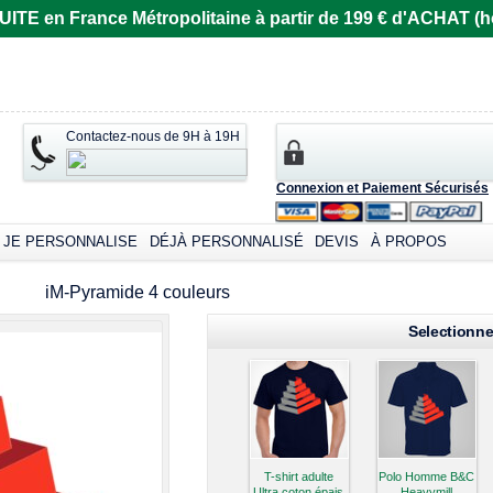
E en France Métropolitaine à partir de 199 € d'ACHAT (ho
Contactez-nous de 9H à 19H
Connexion et Paiement Sécurisés
omizable products
JE PERSONNALISE
DÉJÀ PERSONNALISÉ
DEVIS
À PROPOS
iM-Pyramide 4 couleurs
Selectionne
T-shirt adulte
Polo Homme B&C
Ultra coton épais
Heavymill