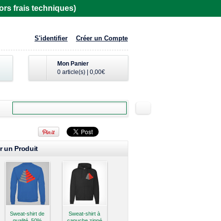
rs frais techniques)
S'identifier
Créer un Compte
Mon Panier
0 article(s)
|
0,00€
r un Produit
Sweat-shirt de
Sweat-shirt à
qualité, 50%
capuche zippé