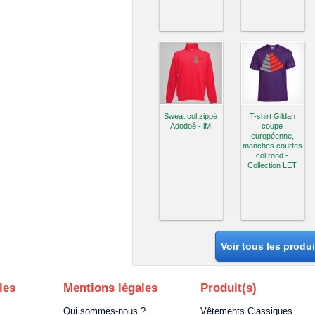
Sweat col zippé
T-shirt Gildan
Adodoé - iM
coupe
européenne,
manches courtes
col rond -
Collection LET
Voir tous les produ
les
Mentions légales
Produit(s)
Qui sommes-nous ?
Vêtements Classiques