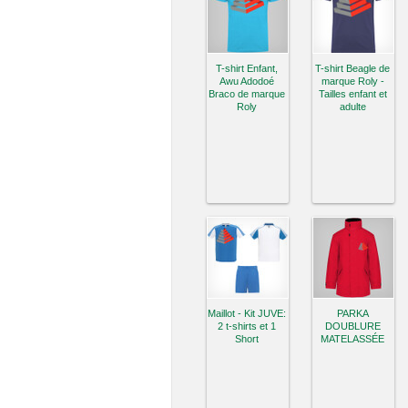
T-shirt Enfant,
T-shirt Beagle de
Awu Adodoé
marque Roly -
Braco de marque
Tailles enfant et
Roly
adulte
Maillot - Kit JUVE:
PARKA
2 t-shirts et 1
DOUBLURE
Short
MATELASSÉE