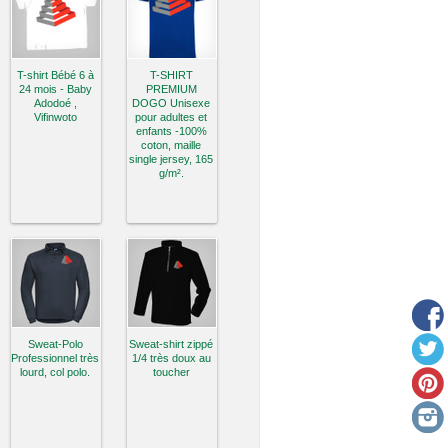
T-shirt Bébé 6 à
T-SHIRT
24 mois - Baby
PREMIUM
Adodoé ,
DOGO Unisexe
Vifinwoto
pour adultes et
enfants -100%
coton, maille
single jersey, 165
g/m².
Sweat-Polo
Sweat-shirt zippé
Professionnel très
1/4 très doux au
lourd, col polo.
toucher