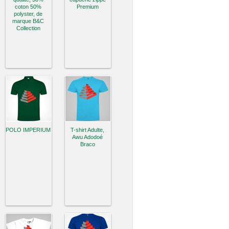
coton 50%
Premium
polyster, de
marque B&C
Collection
POLO IMPERIUM
T-shirt Adulte,
Awu Adodoé
Braco