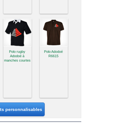
Polo rugby
Polo Adodoé
Adodoé à
R6615
manches courtes
its personnalisables