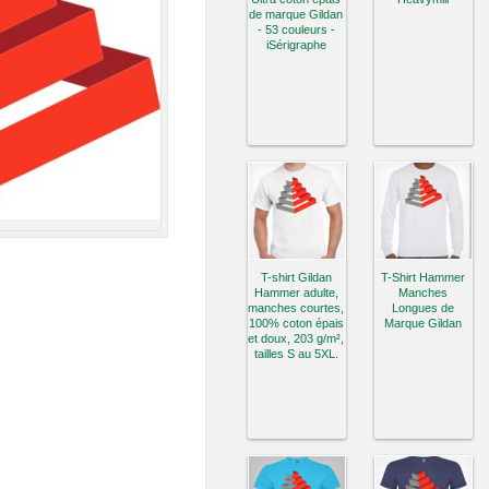
de marque Gildan
- 53 couleurs -
iSérigraphe
T-shirt Gildan
T-Shirt Hammer
Hammer adulte,
Manches
manches courtes,
Longues de
100% coton épais
Marque Gildan
et doux, 203 g/m²,
tailles S au 5XL.