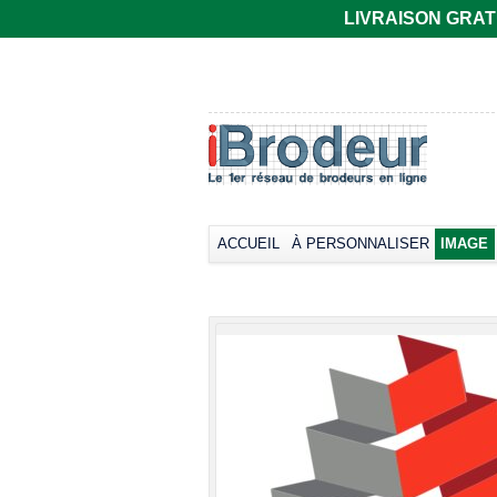
LIVRAISON GRATUIT
Polo rugby Adodoé
Polo Adodoé
à manches
R6615
courtes
Imprimer dès
Imprimer dès
32,81€
*
40,15€
*
Sérigraphier dès
23,26€
*
Transférer dès
view all cust
40,15€
*
ACCUEIL
À PERSONNALISER
IMAGE