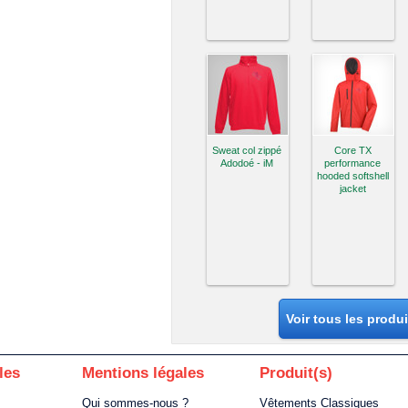
Sweat col zippé
Core TX
Adodoé - iM
performance
hooded softshell
jacket
Voir tous les produ
les
Mentions légales
Produit(s)
Qui sommes-nous ?
Vêtements Classiques