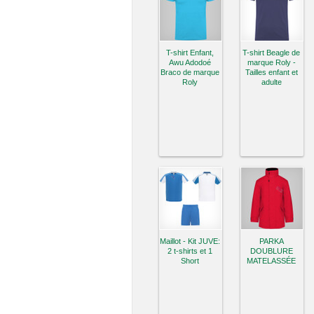
T-shirt Enfant,
T-shirt Beagle de
Awu Adodoé
marque Roly -
Braco de marque
Tailles enfant et
Roly
adulte
Maillot - Kit JUVE:
PARKA
2 t-shirts et 1
DOUBLURE
Short
MATELASSÉE