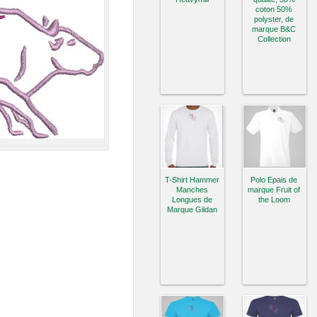
coton 50%
polyster, de
marque B&C
Collection
T-Shirt Hammer
Polo Epais de
Manches
marque Fruit of
Longues de
the Loom
Marque Gildan