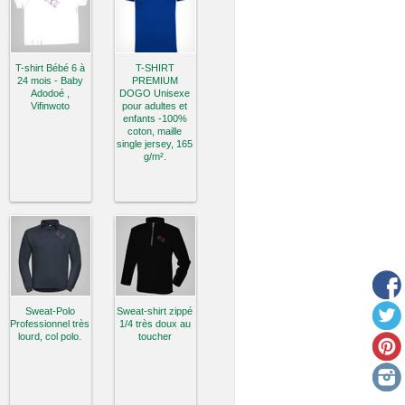
T-shirt Bébé 6 à
T-SHIRT
24 mois - Baby
PREMIUM
Adodoé ,
DOGO Unisexe
Vifinwoto
pour adultes et
enfants -100%
coton, maille
single jersey, 165
g/m².
Sweat-Polo
Sweat-shirt zippé
Professionnel très
1/4 très doux au
lourd, col polo.
toucher