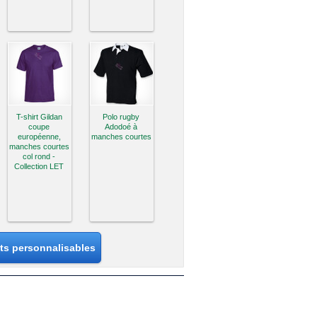
T-shirt Gildan
Polo rugby
coupe
Adodoé à
européenne,
manches courtes
manches courtes
col rond -
Collection LET
its personnalisables