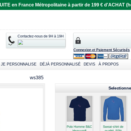
E en France Métropolitaine à partir de 199 € d'ACHAT (ho
Contactez-nous de 9H à 19H
Connexion et Paiement Sécurisés
JE PERSONNALISE
DÉJÀ PERSONNALISÉ
DEVIS
À PROPOS
omizable products
ws385
Selectionne
Polo Homme B&C
Sweat-shirt de
Heavymill
qualité, 50%