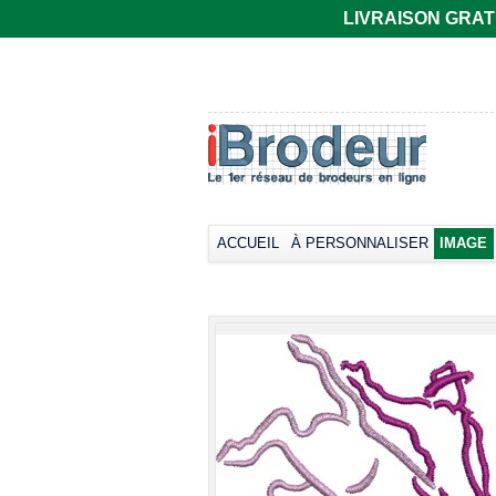
LIVRAISON GRATUIT
T-shirt Gildan
Polo rugby Adodoé
coupe
à manches
européenne,
courtes
manches courtes
Broder dès
33,66€
col rond -
*
Collection LET
Broder dès
17,38€
*
ACCUEIL
À PERSONNALISER
IMAGE
view all cust