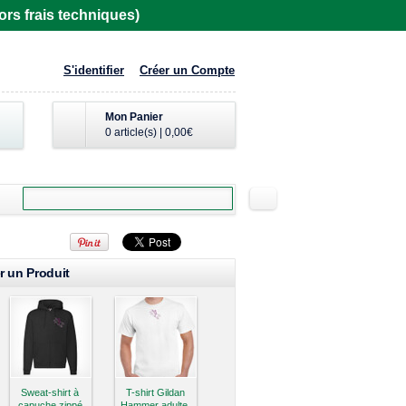
rs frais techniques)
S'identifier
Créer un Compte
Mon Panier
0 article(s)
|
0,00€
r un Produit
Sweat-shirt à
T-shirt Gildan
capuche zippé
Hammer adulte,