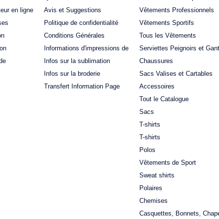
teur en ligne
Avis et Suggestions
Vêtements Professionnels
ses
Politique de confidentialité
Vêtements Sportifs
on
Conditions Générales
Tous les Vêtements
ion
Informations d'impressions de
Serviettes Peignoirs et Gan
de
Infos sur la sublimation
Chaussures
Infos sur la broderie
Sacs Valises et Cartables
Transfert Information Page
Accessoires
Tout le Catalogue
Sacs
T-shirts
T-shirts
Polos
Vêtements de Sport
Sweat shirts
Polaires
Chemises
Casquettes, Bonnets, Chap