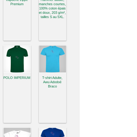
Premium
manches courtes,
100% coton épais
et doux, 203 g/m²,
tailles S au 5XL.
POLO IMPERIUM
T-shirt Adulte,
Awu Adodoé
Braco