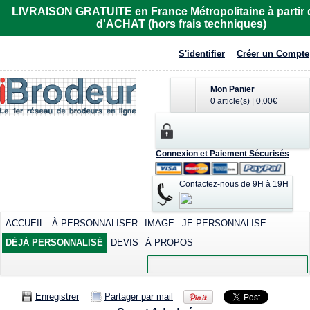
LIVRAISON GRATUITE en France Métropolitaine à partir 
d'ACHAT (hors frais techniques)
S'identifier
Créer un Compte
Mon Panier
0 article(s)
|
0,00€
Connexion et Paiement Sécurisés
Contactez-nous de 9H à 19H
ACCUEIL
À PERSONNALISER
IMAGE
JE PERSONNALISE
DÉJÀ PERSONNALISÉ
DEVIS
À PROPOS
Enregistrer
Partager par mail